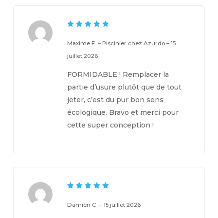
5
Note
sur 5
Maxime F. – Piscinier chez Azurdo
–
15
juillet 2026
FORMIDABLE ! Remplacer la
partie d’usure plutôt que de tout
jeter, c’est du pur bon sens
écologique. Bravo et merci pour
cette super conception !
5
Note
sur 5
Damien C.
–
15 juillet 2026