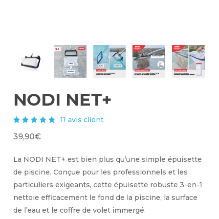
NODI NET+
11
avis client
Noté
11
39,90
€
5.00
sur 5
basé
sur
La
NODI NET+
est bien plus qu’une simple épuisette
notations
client
de piscine. Conçue pour les professionnels et les
particuliers exigeants
, cette épuisette robuste
3-en-1
nettoie efficacement le
fond
de la piscine, la
surface
de l’eau et
le coffre de volet immergé.